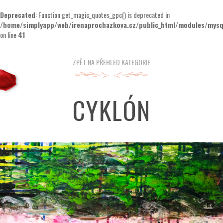
Deprecated
: Function get_magic_quotes_gpc() is deprecated in
/home/simplyapp/web/irenaprochazkova.cz/public_html/modules/mysql
on line
41
ZPĚT NA PŘEHLED KATEGORIE
CYKLÓN